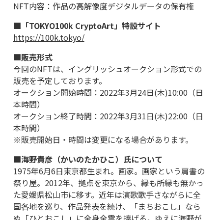
NFT内容：作品の高解像度デジタルデータの保有権
■「TOKYO100k CryptoArt」特設サイト
https://100k.tokyo/
■販売形式
今回のNFTは、イングリッシュオークション形式での
販売を予定しております。
オークション開始時間：2022年3月24日(木)10:00（日
本時間）
オークション終了時間：2022年3月31日(木)22:00（日
本時間）
※販売開始日・時間は変更になる場合があります。
■海野貴彦（かいのたかひこ）氏について
1975年6月6日東京都生まれ。画家。画家という肩書の
祭り屋。2012年、拠点を東京から、縁も所縁も無かっ
た愛媛県松山市に移す。近年は演歌歌手さながらに全
国各地を巡り、作品発表を続け、「まちおこし」なら
ぬ「ひとおこし」に全身全霊を捧げる。ゆえに海野が