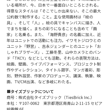
いる場所が、今、日本で一番面白いところとされる。
得意なスタイルは「そこでしか出来ない、そこの最大
公約数で制作する」こと。主な使用画材は「絵の
具」、そして「人」。絵の具でキャンバスに描き、人
でまちを描く。まちの彩りになることも含めて「画
家」と名乗る。また、「海野貴彦」の名義に加え、近
年はユニットでの活動にも注力。イワモトジロウとの
ユニット「野営」、吉永ジェンダーとのユニット「お
しゃれブラザーズ」、工藤冬里、山中カメラとのバン
ド「TKCY」などとしても活動。それらの表現方法は、
絵画、壁画、ライブパフォーマンス、プロジェクト制
作やディレクション、タイトル題字、マンガ着彩、彫
刻、野外設営、作家のプロデュース、講演、執筆、映
画、TV/CM出演、など多岐にわたる。
■タイズブリックについて
商号：株式会社タイズブリック（TiesBrick Inc.）
本社：〒107-0062 東京都港区南青山 2-11-15 セピア
絵画館 6F