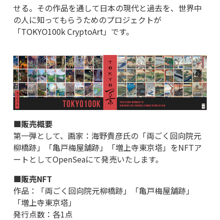
せる。その作品を通して日本の現代と過去を、世界中
の人に知ってもらうためのプロジェクトが
「TOKYO100k CryptoArt」です。
■販売概要
第一弾として、画家：海野貴彦氏の「両ごく回向院元
柳橋跡」「亀戸梅屋舗跡」「増上寺東京塔」をNFTア
ートとしてOpenSeaにて発売いたします。
■販売NFT
作品：「両ごく回向院元柳橋跡」「亀戸梅屋舗跡」
「増上寺東京塔」
発行点数：各1点