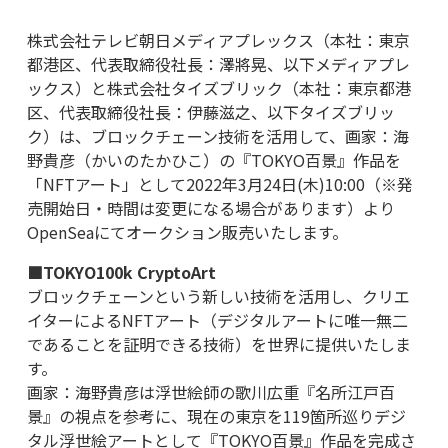
株式会社テレビ朝日メディアプレックス（本社：東京
都港区、代表取締役社長：澤將晃、以下メディアプレ
ックス）と株式会社タイズブリック（本社：東京都港
区、代表取締役社長：伊藤滋之、以下タイズブリッ
ク）は、ブロックチェーン技術を活用して、画家：海
野貴彦（かいのたかひこ）の『TOKYO百景』作品を
「NFTアート」として2022年3月24日(木)10:00（※発
売開始日・時間は変更になる場合があります）より
OpenSeaにてオークション販売いたします。
■TOKYO100k CryptoArt
ブロックチェーンという新しい技術を活用し、クリエ
イターによるNFTアート（デジタルアートに唯一無二
であることを証明できる技術）を世界に提供いたしま
す。
画家：海野貴彦は浮世絵師の歌川広重『名所江戸百
景』の視点を参考に、現在の東京を119箇所巡りデジ
タル浮世絵アートとして『TOKYO百景』作品を完成さ