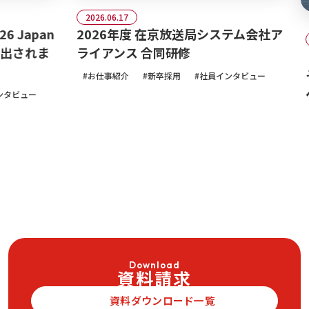
2026.06.17
apan
2026年度 在京放送局システム会社ア
2026
出されま
ライアンス 合同研修
【2
そテ
お仕事紹介
新卒採用
社員インタビュー
へ！
ュー
お
Download
資料請求
資料ダウンロード一覧