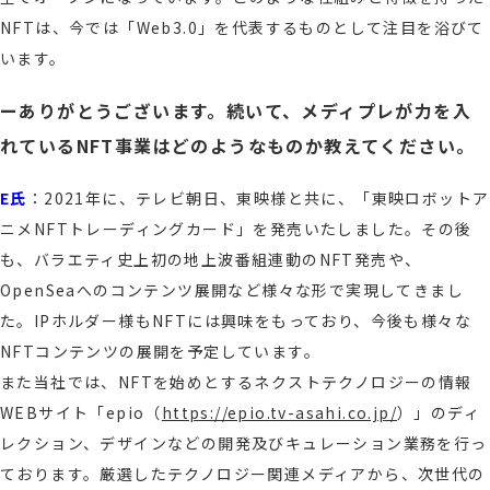
NFTは、今では「Web3.0」を代表するものとして注目を浴びて
います。
ーありがとうございます。続いて、メディプレが力を入
れているNFT事業はどのようなものか教えてください。
E氏
：2021年に、テレビ朝日、東映様と共に、「東映ロボットア
ニメNFTトレーディングカード」を発売いたしました。その後
も、バラエティ史上初の地上波番組連動のNFT発売や、
OpenSeaへのコンテンツ展開など様々な形で実現してきまし
た。IPホルダー様もNFTには興味をもっており、今後も様々な
NFTコンテンツの展開を予定しています。
また当社では、NFTを始めとするネクストテクノロジーの情報
WEBサイト「epio
（
https://epio.tv-asahi.co.jp/
）
」のディ
レクション、デザインなどの開発及びキュレーション業務を行っ
ております。厳選したテクノロジー関連メディアから、次世代の