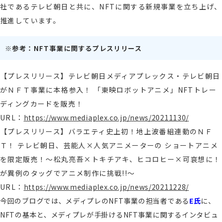
社であるテレビ朝日と共に、NFTに関する新規事業を立ち上げ、
推進しています。
※参考：NFT事業に関するプレスリリース
【プレスリリース】テレビ朝日メディアプレックス・テレビ朝日
がＮＦＴ事業に本格参入！ 「東映ロボットアニメ」NFTトレー
ディングカードを販売！
URL：
https://www.mediaplex.co.jp/news/20211130/
【プレスリリース】バラエティ史上初！地上波番組連動のＮＦ
Ｔ！ テレビ朝日、芸能人×人気アニメーターの ショートアニメ
を限定販売！～松丸亮吾×トキチアキ、ヒコロヒー×可哀想に！
が異例のタッグでアニメ制作に挑戦!!～
URL：
https://www.mediaplex.co.jp/news/20211228/
今回のブログでは、メディプレのNFT事業の担当者である
E氏
に、
NFTの基本と、メディプレが手掛けるNFT事業に関するインタビュ