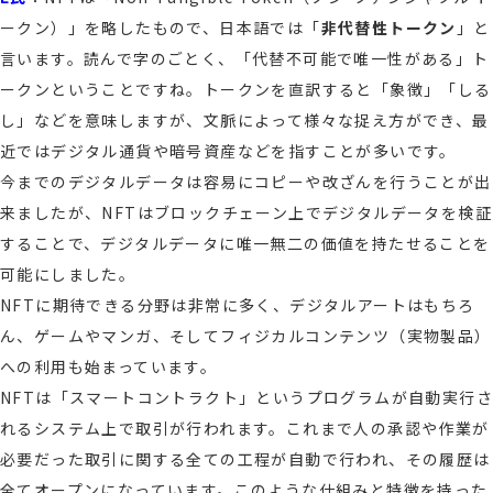
ークン）」を略したもので、日本語では「
非代替性トークン
」と
言います。読んで字のごとく、「代替不可能で唯一性がある」ト
ークンということですね。トークンを直訳すると「象徴」「しる
し」などを意味しますが、文脈によって様々な捉え方ができ、最
近ではデジタル通貨や暗号資産などを指すことが多いです。
今までのデジタルデータは容易にコピーや改ざんを行うことが出
来ましたが、NFTはブロックチェーン上でデジタルデータを検証
することで、デジタルデータに唯一無二の価値を持たせることを
可能にしました。
NFTに期待できる分野は非常に多く、デジタルアートはもちろ
ん、ゲームやマンガ、そしてフィジカルコンテンツ（実物製品）
への利用も始まっています。
NFTは「スマートコントラクト」というプログラムが自動実行さ
れるシステム上で取引が行われます。
これまで人の承認や作業が
必要だった取引に関する全ての工程が
自動で行われ、その履歴は
全てオープンになっています。このような仕組みと特徴を持った