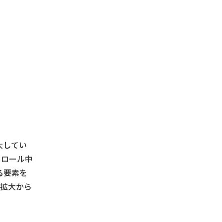
大してい
クロール中
る要素を
知拡大から