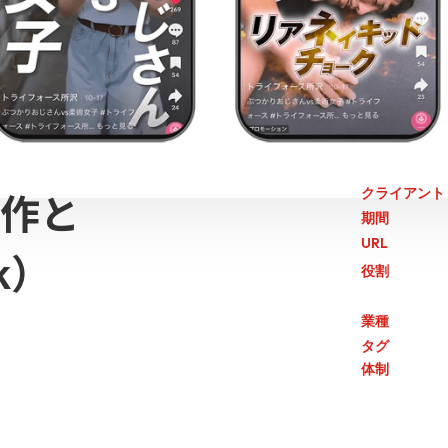
作と
クライアント
期間
URL
k）
役割
業種
タグ
体制