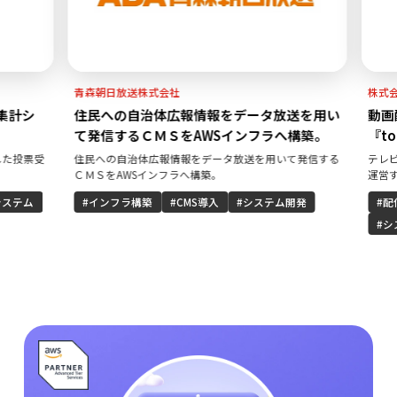
青森朝日放送株式会社
株式会社
計シ
住民への自治体広報情報をデータ放送を用い
動画配
て発信するＣＭＳをAWSインフラへ構築。
『to
た投票受
住民への自治体広報情報をデータ放送を用いて発信する
テレビ朝
ＣＭＳをAWSインフラへ構築。
運営する
『top
テム
インフラ構築
CMS導入
システム開発
配信
シス