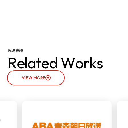
関連実績
R
e
l
a
t
e
d
W
o
r
k
s
VIEW MORE