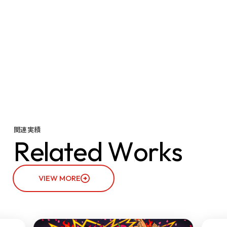
関連実績
R
e
l
a
t
e
d
W
o
r
k
s
VIEW MORE