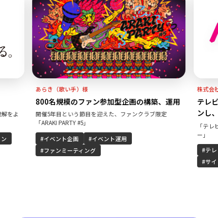
あらき（歌い手）様
株式会社テレビ
800名規模のファン参加型企画の構築、運用
テレビ×デ
ンし、デジ
開催5年目という節目を迎えた、ファンクラブ限定
「ARAKI PARTY #5」
「テレビ朝日」
ー」
イベント企画
イベント運用
テレビ朝日
ファンミーティング
サイト運用