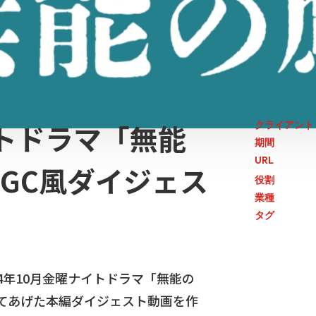
イトドラマ「無能
クライアント
期間
URL
UGC風ダイジェス
役割
業種
タグ
4年10月金曜ナイトドラマ「無能の
立てあげた本編ダイジェスト動画を作