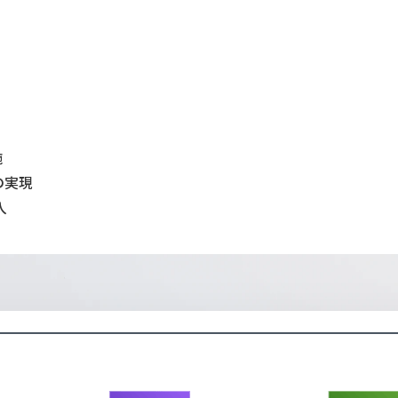
施
の実現
入