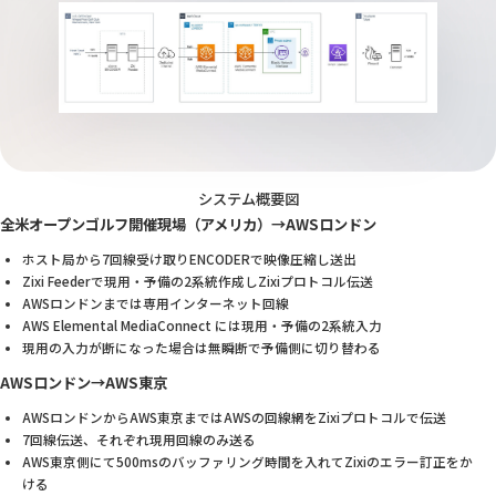
システム概要図
全米オープンゴルフ開催現場（アメリカ）→AWSロンドン
ホスト局から7回線受け取りENCODERで映像圧縮し送出
Zixi Feederで現用・予備の2系統作成しZixiプロトコル伝送
AWSロンドンまでは専用インターネット回線
AWS Elemental MediaConnect には現用・予備の2系統入力
現用の入力が断になった場合は無瞬断で予備側に切り替わる
AWSロンドン→AWS東京
AWSロンドンからAWS東京まではAWSの回線網をZixiプロトコルで伝送
7回線伝送、それぞれ現用回線のみ送る
AWS東京側にて500msのバッファリング時間を入れてZixiのエラー訂正をか
ける