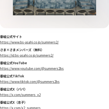
番組公式サイト
https://www.bs-asahi.co.jp/summers2/
さま×さまメンバーズ（無料）
https://id.bs-asahi.co.jp/summers2/
番組公式YouTube
https://www.youtube.com/@summers2bs
番組公式TikTok
https://www.tiktok.com/@summers2bs
番組公式X（パパ）
https://x.com/summers_x2
番組公式X（息子）
https://x.com/x2_summers