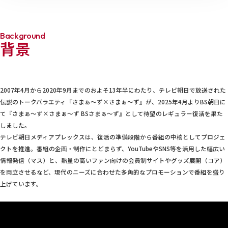
Background
背景
2007年4月から2020年9月までのおよそ13年半にわたり、テレビ朝日で放送された
伝説のトークバラエティ『さまぁ～ず×さまぁ～ず』が、2025年4月よりBS朝日に
て『さまぁ～ず×さまぁ～ず BSさまぁ～ず』として待望のレギュラー復活を果た
しました。
テレビ朝日メディアプレックスは、復活の準備段階から番組の中核としてプロジェ
クトを推進。番組の企画・制作にとどまらず、YouTubeやSNS等を活用した幅広い
情報発信（マス）と、熱量の高いファン向けの会員制サイトやグッズ展開（コア）
を両立させるなど、現代のニーズに合わせた多角的なプロモーションで番組を盛り
上げています。