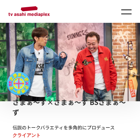
さまぁ〜ず×さまぁ〜ず BSさまぁ〜
ず
伝説のトークバラエティを多角的にプロデュース
クライアント