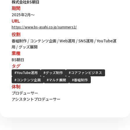
株式会社BS朝日
期間
2025年2月～
URL
https://www.bs-asahi.co.jp/summers2/
役割
番組制作 / コンテンツ企画 / Web運用 / SNS運用 / YouTube運
用 / グッズ展開
業種
BS朝日
タグ
#YouTube運用
#グッズ制作
#コアファンビジネス
#コンテンツ企画
#マルチ展開
#番組制作
体制
プロデューサー
アシスタントプロデューサー