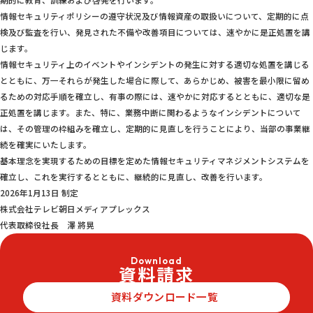
期的に教育、訓練および啓発を行います。
情報セキュリティポリシーの遵守状況及び情報資産の取扱いについて、定期的に点
検及び監査を行い、発見された不備や改善項目については、速やかに是正処置を講
じます。
情報セキュリティ上のイベントやインシデントの発生に対する適切な処置を講じる
とともに、万一それらが発生した場合に際して、あらかじめ、被害を最小限に留め
るための対応手順を確立し、有事の際には、速やかに対応するとともに、適切な是
正処置を講じます。また、特に、業務中断に関わるようなインシデントについて
は、その管理の枠組みを確立し、定期的に見直しを行うことにより、当部の事業継
続を確実にいたします。
基本理念を実現するための目標を定めた情報セキュリティマネジメントシステムを
確立し、これを実行するとともに、継続的に見直し、改善を行います。
2026年1月13日 制定
株式会社テレビ朝日メディアプレックス
代表取締役社長 澤 將晃
Download
資料請求
資料ダウンロード一覧