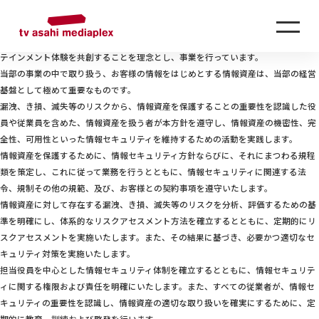
SECURITY
情報セキュリティ方針
株式会社テレビ朝日メディアプレックス テクノロジーソリューション事業本部
（以下、当部）は、技術と創造力で、お客様の変革と成長を支援し、豊かなエンタ
テインメント体験を共創することを理念とし、事業を行っています。
当部の事業の中で取り扱う、お客様の情報をはじめとする情報資産は、当部の経営
基盤として極めて重要なものです。
漏洩、き損、滅失等のリスクから、情報資産を保護することの重要性を認識した役
員や従業員を含めた、情報資産を扱う者が本方針を遵守し、情報資産の機密性、完
全性、可用性といった情報セキュリティを維持するための活動を実践します。
情報資産を保護するために、情報セキュリティ方針ならびに、それにまつわる規程
類を策定し、これに従って業務を行うとともに、情報セキュリティに関連する法
令、規制その他の規範、及び、お客様との契約事項を遵守いたします。
情報資産に対して存在する漏洩、き損、滅失等のリスクを分析、評価するための基
準を明確にし、体系的なリスクアセスメント方法を確立するとともに、定期的にリ
スクアセスメントを実施いたします。また、その結果に基づき、必要かつ適切なセ
キュリティ対策を実施いたします。
担当役員を中心とした情報セキュリティ体制を確立するとともに、情報セキュリテ
ィに関する権限および責任を明確にいたします。また、すべての従業者が、情報セ
キュリティの重要性を認識し、情報資産の適切な取り扱いを確実にするために、定