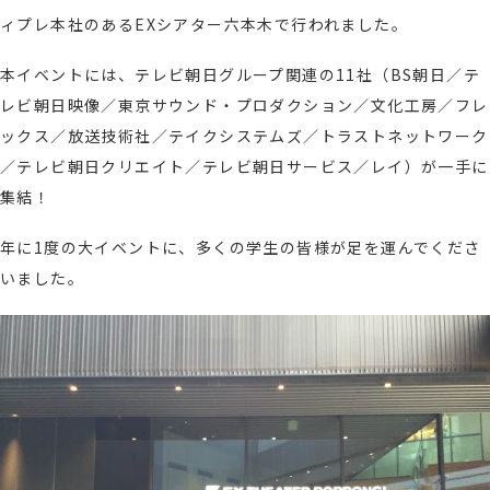
ィプレ本社のあるEXシアター六本木で行われました。
本イベントには、テレビ朝日グループ関連の11社（
BS朝日／
テ
レビ朝日映像
／
東京サウンド・プロダクション
／
文化工房
／
フレ
ックス
／
放送技術社
／
テイクシステムズ
／
トラストネットワーク
／
テレビ朝日クリエイト
／
テレビ朝日サービス
／
レイ）が一手に
集結！
年に1
度の大イベントに、多くの学生の皆様が足を運んでくださ
いました。