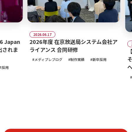
2026.06.17
pan
2026年度 在京放送局システム会社ア
2026.0
されま
ライアンス 合同研修
【20
そテ
メディプレブログ
制作実績
新卒採用
へ！
メデ