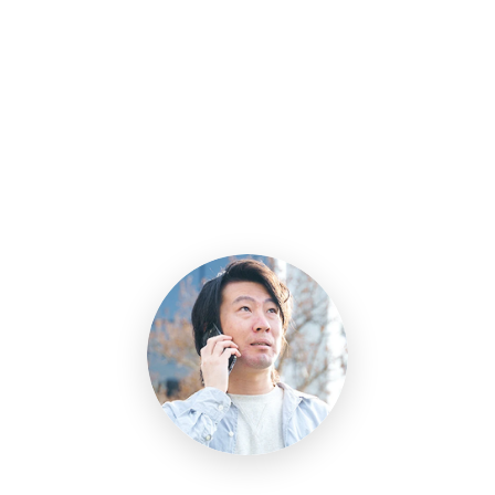
R
e
l
a
t
e
d
I
n
t
e
r
v
i
e
w
VIEW MORE
エンジニア