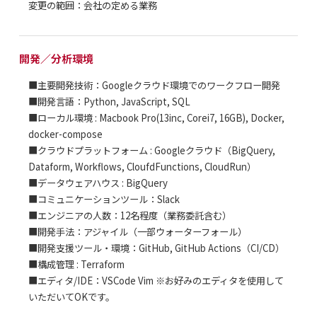
変更の範囲：会社の定める業務
開発／分析環境
■主要開発技術：Googleクラウド環境でのワークフロー開発
■開発言語：Python, JavaScript, SQL
■ローカル環境 : Macbook Pro(13inc, Corei7, 16GB), Docker,
docker-compose
■クラウドプラットフォーム : Googleクラウド（BigQuery,
Dataform, Workflows, CloufdFunctions, CloudRun）
■データウェアハウス : BigQuery
■コミュニケーションツール：Slack
■エンジニアの人数：12名程度（業務委託含む）
■開発手法：アジャイル（一部ウォーターフォール）
■開発支援ツール・環境：GitHub, GitHub Actions（CI/CD）
■構成管理 : Terraform
■エディタ/IDE：VSCode Vim ※お好みのエディタを使用して
いただいてOKです。