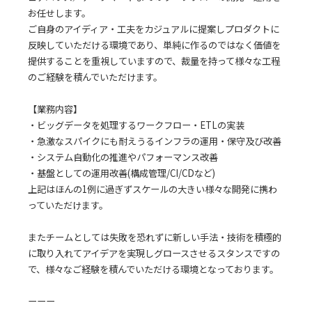
お任せします。
ご自身のアイディア・工夫をカジュアルに提案しプロダクトに
反映していただける環境であり、単純に作るのではなく価値を
提供することを重視していますので、裁量を持って様々な工程
のご経験を積んでいただけます。
【業務内容】
・ビッグデータを処理するワークフロー・ETLの実装
・急激なスパイクにも耐えうるインフラの運用・保守及び改善
・システム自動化の推進やパフォーマンス改善
・基盤としての運用改善(構成管理/CI/CDなど)
上記はほんの1例に過ぎずスケールの大きい様々な開発に携わ
っていただけます。
またチームとしては失敗を恐れずに新しい手法・技術を積極的
に取り入れてアイデアを実現しグロースさせるスタンスですの
で、様々なご経験を積んでいただける環境となっております。
ーーー