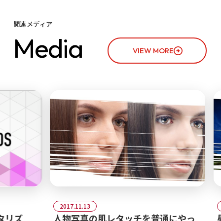
関連メディア
M
e
d
i
a
VIEW MORE
2017.11.13
20
人物写真の肌レタッチを普通にやっ
昼
リズ