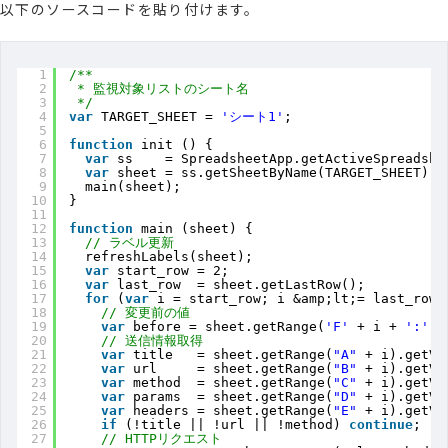
以下のソースコードを貼り付けます。
1
/**
2
* 監視対象リストのシート名
3
*/
4
var
TARGET_SHEET = 
'シート1'
;
5
6
function
init () {
7
var
ss    = SpreadsheetApp.getActiveSpreadshe
8
var
sheet = ss.getSheetByName(TARGET_SHEET);
9
main(sheet);
10
}
11
12
function
main (sheet) {
13
// ラベル更新
14
refreshLabels(sheet);
15
var
start_row = 2;
16
var
last_row  = sheet.getLastRow();
17
for
(
var
i = start_row; i &amp;lt;= last_row;
18
// 変更前の値
19
var
before = sheet.getRange(
'F'
+ i + 
':'
+
20
// 送信情報取得
21
var
title   = sheet.getRange(
"A"
+ i).getVa
22
var
url     = sheet.getRange(
"B"
+ i).getVa
23
var
method  = sheet.getRange(
"C"
+ i).getVa
24
var
params  = sheet.getRange(
"D"
+ i).getVa
25
var
headers = sheet.getRange(
"E"
+ i).getVa
26
if
(!title || !url || !method) 
continue
;
27
// HTTPリクエスト