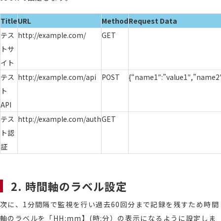
Title
URL
Method
Request Data
テス
http://example.com/
GET
トサ
イト
テス
http://example.com/api
POST
{“name1″:”value1″,”name2″
ト
API
テス
http://example.com/auth
GET
ト認
証
2. 時間軸のラベル設定
次に、1分間隔で監視を行い過去60回分まで記録を残すため時間
軸のラベルを「HH:mm】(時:分）の表示になるように設定しま