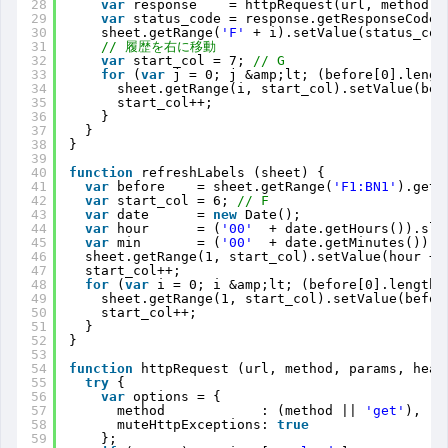
28
var
response    = httpRequest(url, method, 
29
var
status_code = response.getResponseCode(
30
sheet.getRange(
'F'
+ i).setValue(status_cod
31
// 履歴を右に移動
32
var
start_col = 7; 
// G
33
for
(
var
j = 0; j &amp;lt; (before[0].lengt
34
sheet.getRange(i, start_col).setValue(bef
35
start_col++;
36
}
37
}
38
}
39
40
function
refreshLabels (sheet) {
41
var
before    = sheet.getRange(
'F1:BN1'
).getV
42
var
start_col = 6; 
// F
43
var
date      = 
new
Date();
44
var
hour      = (
'00'
+ date.getHours()).sli
45
var
min       = (
'00'
+ date.getMinutes()).s
46
sheet.getRange(1, start_col).setValue(hour + 
47
start_col++;
48
for
(
var
i = 0; i &amp;lt; (before[0].length 
49
sheet.getRange(1, start_col).setValue(befor
50
start_col++;
51
}
52
}
53
54
function
httpRequest (url, method, params, head
55
try
{
56
var
options = {
57
method            : (method || 
'get'
),
58
muteHttpExceptions: 
true
59
};