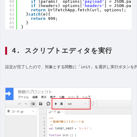
60
if
(params)  options[
'payload'
] = JSON.pars
61
if
(headers) options[
'headers'
] = JSON.pars
62
return
UrlFetchApp.fetch(url, options);
63
}
catch
(e){
64
return
999;
65
}
66
}
4. スクリプトエディタを実行
設定が完了したので、対象とする関数に「init」を選択し実行ボタンを