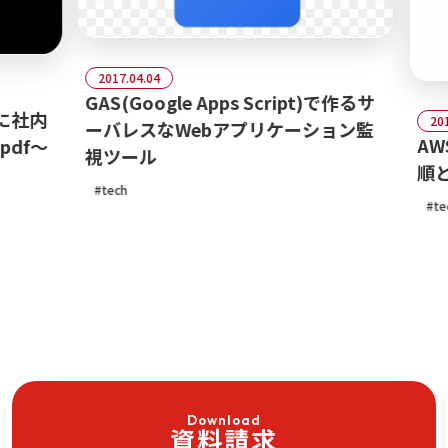
2017.04.04
GAS(Google Apps Script)で作るサ
社内
2017.04
ーバレスなWebアプリケーション監
AWS 
f～
視ツール
順と注
tech
tech
Download
資料請求