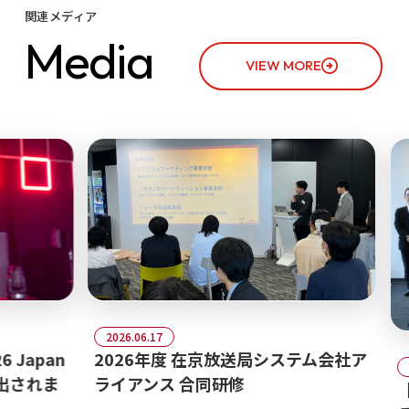
関連メディア
M
e
d
i
a
VIEW MORE
2026.06.17
pan
2026年度 在京放送局システム会社ア
2026.0
れま
ライアンス 合同研修
【20