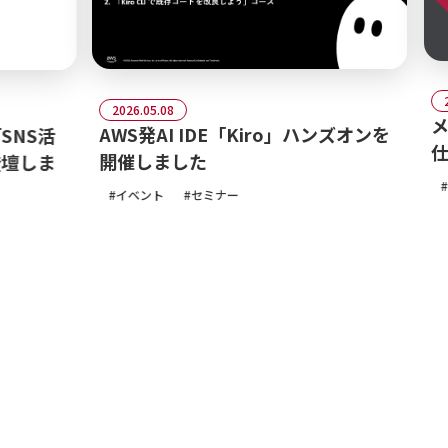
2026
2026.05.08
メデ
AWS発AI IDE「Kiro」ハンズオンを
S活
仕事
開催しました
しま
イベ
イベント
セミナー