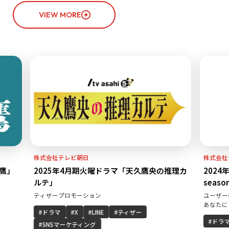
VIEW MORE
株式会社テレビ朝日
株式会社テレビ
2025年4月期火曜ドラマ「天久鷹央の推理カ
2024年10
ルテ」
season23」
ティザープロモーション
ユーザー参加型の
あなたにぴった
ドラマ
X
LINE
ティザー
ドラマ
I
SNSマーケティング