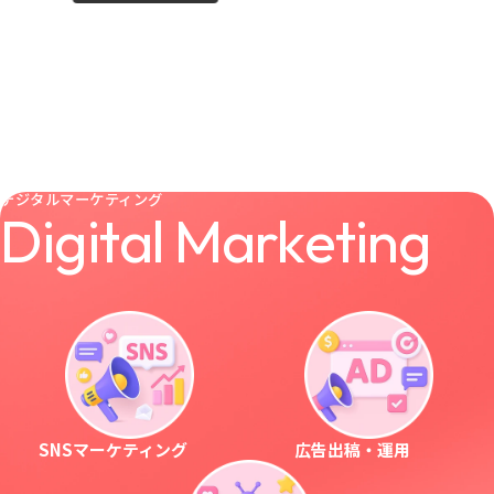
デジタルマーケティング
D
i
g
i
t
a
l
M
a
r
k
e
t
i
n
g
SNSマーケティング
広告出稿・運用