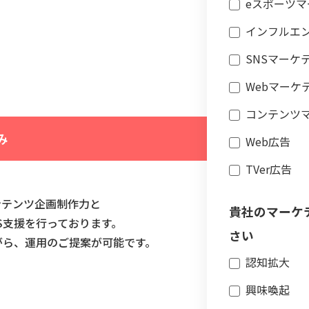
eスポーツマ
インフルエ
SNSマーケ
Webマーケ
コンテンツ
み
Web広告
TVer広告
ンテンツ企画制作力と
貴社のマーケ
S支援を行っております。
さい
がら、運用のご提案が可能です。
認知拡大
興味喚起