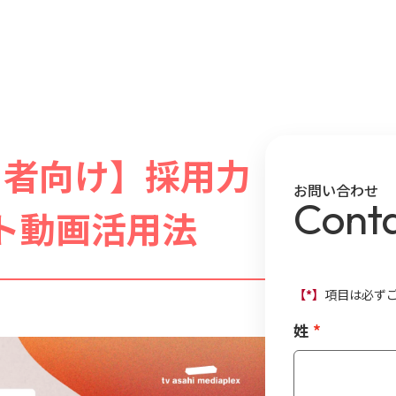
当者向け】採用力
お問い合わせ
Cont
ート動画活用法
【*】
項目は必ず
姓