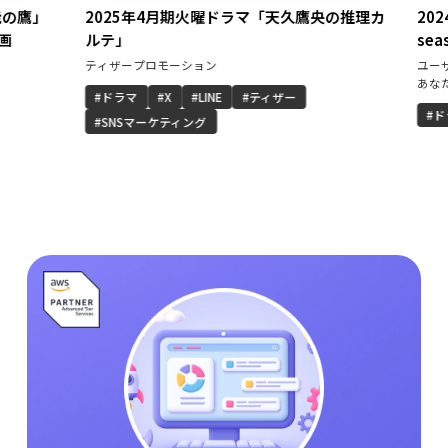
」
2025年4月期火曜ドラマ「天久鷹央の推理カ
2024年
ルテ」
season2
ティザープロモーション
ユーザー参加型
あなたにぴっ
ドラマ
X
LINE
ティザー
ドラマ
SNSマーケティング