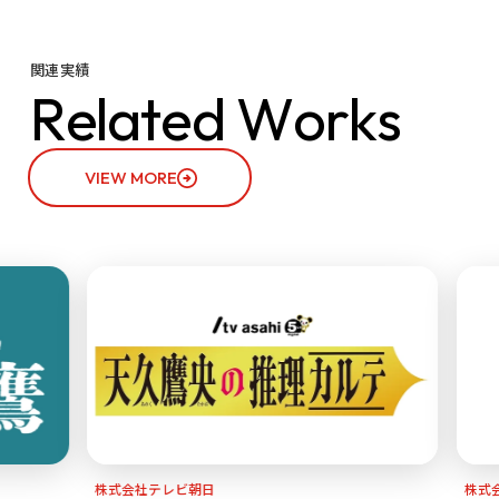
関連実績
R
e
l
a
t
e
d
W
o
r
k
s
VIEW MORE
株式会社テレビ朝日
株式会社テレ