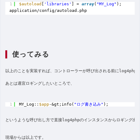
1
$autoload
[
'libraries'
] = 
array
(
"MY_Log"
);
application/config/autoload.php
使ってみる
以上のことを実装すれば、コントローラーが呼び出される前にlog4php
あとは適宜ロギングしたいところで、
1
MY_Log::
$app
-&gt;info(
"ログ書き込み"
);
というような呼び出し方で直接log4phpのインスタンスからロギング出
現場からは以上です。