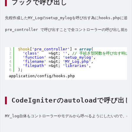
フックで呼び出し
先程作成したMY_Logのsetup_mylogを呼び出す為にhooks.phpに追
pre_controller で呼び出すことで全コントローラーの呼び出し前
1
$hook
[
'pre_controller'
] = 
array
(
2
'class'
=&gt; 
''
, 
// 手続き型関数を呼び出す時は
3
'function'
=&gt; 
'setup_mylog'
,
4
'filename'
=&gt; 
'MY_Log.php'
,
5
'filepath'
=&gt; 
'libraries'
,
6
);
application/config/hooks.php
CodeIgniterのautoloadで呼び出し
MY_log自体もコントローラーやモデルから呼べるようにしたいので、confi