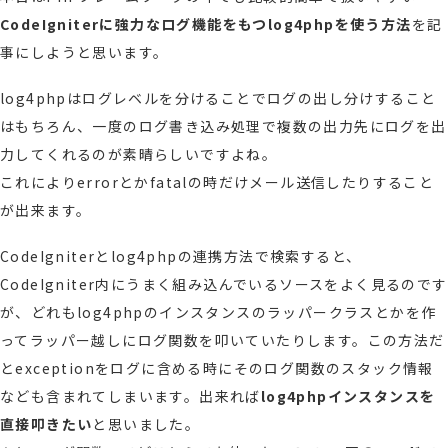
CodeIgniter
に強力なログ機能をもつ
log4php
を使う方法
を記
事にしようと思います。
log4phpはログレベルを分けることでログの出し分けすること
はもちろん、一度のログ書き込み処理で複数の出力先にログを出
力してくれるのが素晴らしいですよね。
これによりerrorとかfatalの時だけメール送信したりすること
が出来ます。
CodeIgniterとlog4phpの連携方法で検索すると、
CodeIgniter内にうまく組み込んでいるソースをよく見るのです
が、どれもlog4phpのインスタンスのラッパークラスとかを作
ってラッパー越しにログ関数を叩いていたりします。この方法だ
とexceptionをログに含める時にそのログ関数のスタック情報
なども含まれてしまいます。出来れば
log4phpインスタンスを
直接叩きたい
と思いました。