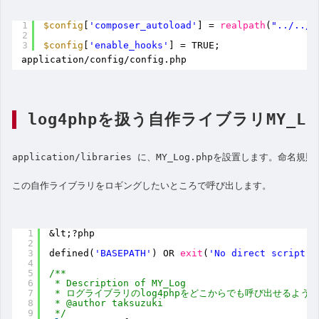
1
$config
[
'composer_autoload'
] = 
realpath
(
"../../v
2
3
$config
[
'enable_hooks'
] = TRUE;
application/config/config.php
log4phpを扱う自作ライブラリMY_Lo
application/libraries に、MY_Log.phpを設置します。命名
この自作ライブラリをロギングしたいところで呼び出します。
1
&lt;?php
2
3
defined(
'BASEPATH'
) OR 
exit
(
'No direct script a
4
5
/**
6
* Description of MY_Log
7
* ログライブラリのlog4phpをどこからでも呼び出せるよう
8
* @author taksuzuki
9
*/