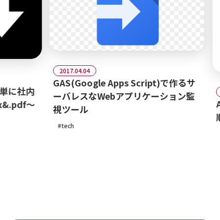
2017.04.04
GAS(Google Apps Script)で作るサ
単に社内
2
ーバレスなWebアプリケーション監
A
pdf～
視ツール
順
tech
t