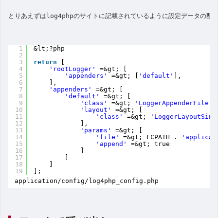
とりあえずは
log4phpのサイトに記載されているよう
に設定データの配列
1
&lt;?php
2
3
return
[
4
'rootLogger'
=&gt; [
5
'appenders'
=&gt; [
'default'
],
6
],
7
'appenders'
=&gt; [
8
'default'
=&gt; [
9
'class'
=&gt; 
'LoggerAppenderFile'
,
10
'layout'
=&gt; [
11
'class'
=&gt; 
'LoggerLayoutSimp
12
],
13
'params'
=&gt; [
14
'file'
=&gt; FCPATH . 
'applicat
15
'append'
=&gt; true
16
]
17
]
18
]
19
];
application/config/log4php_config.php