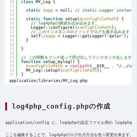
10
class
MY_Log {
11
12
static
$app
= null; 
// static Logger instance
13
14
static
function
setup(
$configFilePath
) {
15
// log4phpの構成を読み込みます。
16
Logger::configure(
$configFilePath
);
17
// このインスタンスのメソッドでログを書き込みます
18
self::
$app
= Logger::getLogger(
'qatar'
);
19
}
20
21
}
22
23
// この関数をフック使って呼び出してインスタンス化します
24
function
setup_mylog() {
25
$configFilePath
= 
realpath
(__DIR__ . 
"/../con
26
MY_Log::setup(
$configFilePath
);
27
}
application/libraries/MY_Log.php
log4php_config.phpの作成
application/config に、log4phpの設定ファイル用の log4php
ここを編集することで、log4phpのログ出力方法を色々変更出来ます。