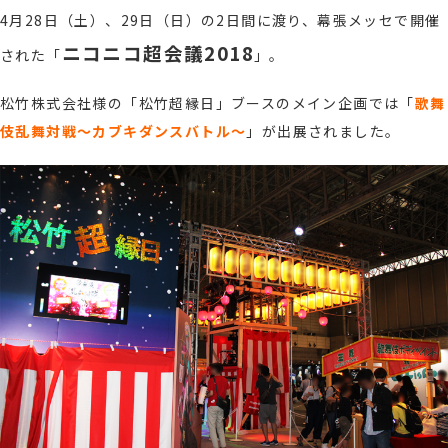
4月28日（土）、29日（日）の2日間に渡り、幕張メッセで開催
ニコニコ超会議2018
された「
」。
松竹株式会社様の「松竹超縁日」ブースのメイン企画では「
歌舞
伎乱舞対戦～カブキダンスバトル～
」が出展されました。