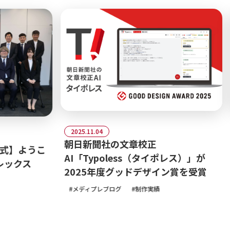
20
2025.11.04
テ
朝日新聞社の文章校正
】ようこ
発
AI「Typoless（タイポレス）」が
クス
変
2025年度グッドデザイン賞を受賞
2
メディプレブログ
制作実績
で
メ