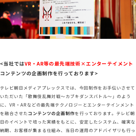
<
当社では
VR・AR等の最先端技術×エンターテイメント
コンテンツの企画制作を行っております
>
テレビ朝日メディアプレックスでは、今回制作をお手伝いさせて
いただいた「
歌舞伎乱舞対戦～カブキダンスバトル～
」のよう
に、
VR・ARなどの最先端テクノロジーとエンターテインメント
を融合させた
コンテンツの企画制作
を行っております。テレビ朝
日のイベントで培った実績をもとに、安定したシステム、確実な
納期、お客様が集まる仕組み、当日の運用のアドバイザリも行っ