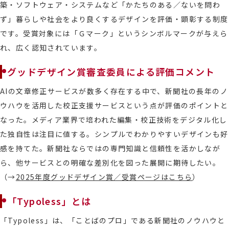
築・ソフトウェア・システムなど「かたちのある／ないを問わ
ず」暮らしや社会をより良くするデザインを評価・顕彰する制度
です。受賞対象には「Ｇマーク」というシンボルマークが与えら
れ、広く認知されています。
グッドデザイン賞審査委員による評価コメント
AIの文章修正サービスが数多く存在する中で、新聞社の長年のノ
ウハウを活用した校正支援サービスという点が評価のポイントと
なった。メディア業界で培われた編集・校正技術をデジタル化し
た独自性は注目に値する。シンプルでわかりやすいデザインも好
感を持てた。新聞社ならではの専門知識と信頼性を活かしなが
ら、他サービスとの明確な差別化を図った展開に期待したい。
（→
2025年度グッドデザイン賞／受賞ページはこちら
）
「Typoless」とは
「Typoless」は、「ことばのプロ」である新聞社のノウハウと