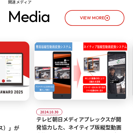
関連メディア
M
e
d
i
a
VIEW MORE
2024.10.30
テレビ朝日メディアプレックスが開
発協力した、ネイティブ版縦型動画
ス）」が