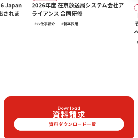
an
2026年度 在京放送局システム会社ア
2026.04
れま
ライアンス 合同研修
【20
そテレ
お仕事紹介
新卒採用
へ！
お仕事
Download
資料請求
資料ダウンロード一覧