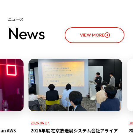
ニュース
N
e
w
s
VIEW MORE
2026.06.17
2026.05.
WS
2026年度 在京放送局システム会社アライア
株式会