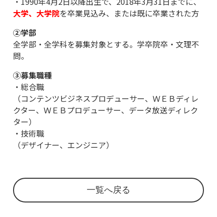
・
1990
年
4
月
2
日以降出生で、
2018
年
3
月
31
日までに、
大学、大学院
を卒業見込み、または既に卒業された方
②学部
全学部・全学科を募集対象とする。学卒院卒・文理不
問。
③募集職種
・総合職
（コンテンツビジネスプロデューサー、ＷＥＢディレ
クター、ＷＥＢプロデューサー、データ放送ディレク
ター）
・技術職
（デザイナー、エンジニア）
一覧へ戻る