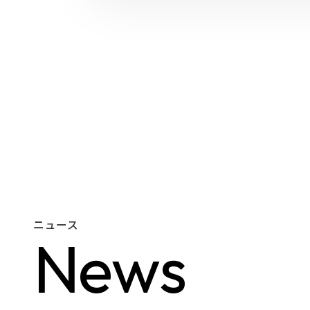
ニュース
N
e
w
s