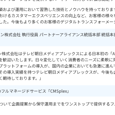
築および運用において習熟した技術とノウハウを持っておりま
おけるカスタマーエクスペリエンスの向上など、
お客様の様々
した。今後もより多くのお客様のデジタルトランスフォーメーシ
パン株式会社 執行役員 パートナーアライアンス統括本部 統括
パン株式会社はテレビ朝日メディアプレックスによる日本初の「A
を歓迎いたします。日々変化していく消費者のニーズに柔軟に
プラットフォームの導入が、国内の企業においても急激に進んで
その導入実績を持つテレビ朝日メディアプレックスが、今後も
く期待しております。」
ルマネージドサービス「CMSplex」
スについて企画提案から保守運用までをワンストップで提供する