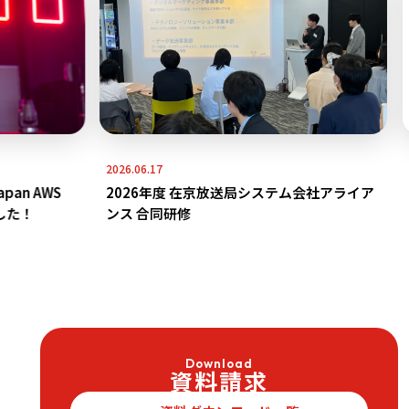
2026.06.17
202
n AWS
2026年度 在京放送局システム会社アライア
株
た！
ンス 合同研修
ー
Download
資料請求