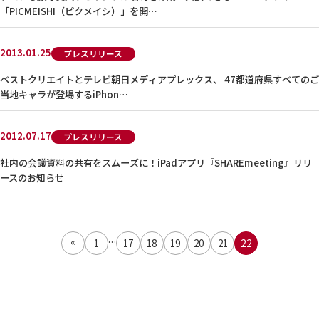
「PICMEISHI（ピクメイシ）」を開…
2013.01.25
プレスリリース
ベストクリエイトとテレビ朝日メディアプレックス、 47都道府県すべてのご
当地キャラが登場するiPhon…
2012.07.17
プレスリリース
社内の会議資料の共有をスムーズに！iPadアプリ『SHAREmeeting』リリ
ースのお知らせ
...
«
1
17
18
19
20
21
22