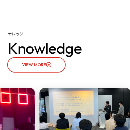
ナレッジ
K
n
o
w
l
e
d
g
e
VIEW MORE