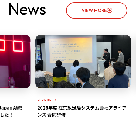
N
e
w
s
VIEW MORE
2026.06.17
2
an AWS
2026年度 在京放送局システム会社アライア
した！
ンス 合同研修