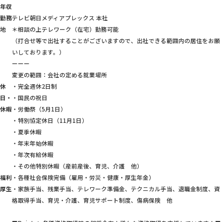
年収
勤務
テレビ朝日メディアプレックス 本社
地
＊相談の上テレワーク（在宅）勤務可能
（打合せ等で出社することがございますので、出社できる範囲内の居住をお願
いしております。）
ーーー
変更の範囲：会社の定める就業場所
休
・完全週休2日制
日・
・国民の祝日
休暇
・労働祭（5月1日）
・特別協定休日（11月1日）
・夏季休暇
・年末年始休暇
・年次有給休暇
・その他特別休暇（産前産後、育児、介護 他）
福利
・各種社会保険完備（雇用・労災・健康・厚生年金）
厚生
・家族手当、残業手当、テレワーク準備金、テクニカル手当、退職金制度、資
格取得手当、育児・介護、育児サポート制度、傷病保険 他