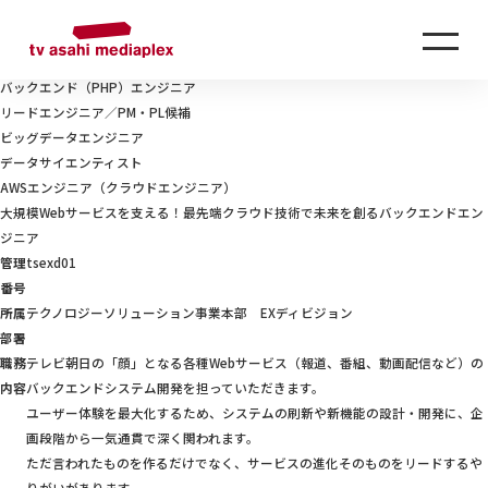
RECRUIT
採用情報
TECHNOLOGY-SOLUTION
テクノロジーソリューション事業本部
【SIer・開発会社営業経験者歓迎】システム開発提案セールス
バックエンド（PHP）エンジニア
リードエンジニア／PM・PL候補
ビッグデータエンジニア
データサイエンティスト
AWSエンジニア（クラウドエンジニア）
大規模Webサービスを支える！最先端クラウド技術で未来を創るバックエンドエン
ジニア
管理
tsexd01
番号
所属
テクノロジーソリューション事業本部 EXディビジョン
部署
職務
テレビ朝日の「顔」となる各種Webサービス（報道、番組、動画配信など）の
内容
バックエンドシステム開発を担っていただきます。
ユーザー体験を最大化するため、システムの刷新や新機能の設計・開発に、企
画段階から一気通貫で深く関われます。
ただ言われたものを作るだけでなく、サービスの進化そのものをリードするや