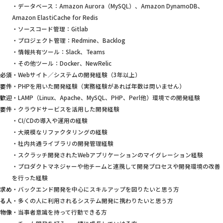
・データベース：Amazon Aurora（MySQL）、Amazon DynamoDB、
Amazon ElastiCache for Redis
・ソースコード管理：Gitlab
・プロジェクト管理：Redmine、Backlog
・情報共有ツール：Slack、Teams
・その他ツール：Docker、NewRelic
必須
・Webサイト／システムの開発経験（3年以上）
要件
・PHPを用いた開発経験（実務経験があれば年数は問いません）
歓迎
・LAMP（Linux、Apache、MySQL、PHP、Perl他）環境での開発経験
要件
・クラウドサービスを活用した開発経験
・CI/CDの導入や運用の経験
・大規模なリファクタリングの経験
・社内共通ライブラリの開発管理経験
・スクラッチ開発されたWebアプリケーションのマイグレーション経験
・プロダクトマネジャーや他チームと連携して開発プロセスや開発環境の改善
を行った経験
求め
・バックエンド開発を中心にスキルアップを図りたいと思う方
る人
・多くの人に利用されるシステム開発に携わりたいと思う方
物像
・当事者意識を持って行動できる方