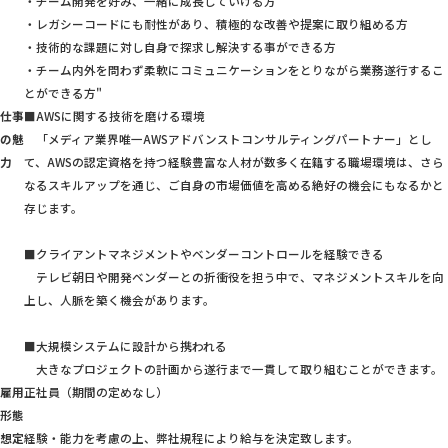
・チーム開発を好み、一緒に成長していける方
・レガシーコードにも耐性があり、積極的な改善や提案に取り組める方
・技術的な課題に対し自身で探求し解決する事ができる方
・チーム内外を問わず柔軟にコミュニケーションをとりながら業務遂行するこ
とができる方"
仕事
■AWSに関する技術を磨ける環境
の魅
「メディア業界唯一AWSアドバンストコンサルティングパートナー」とし
力
て、AWSの認定資格を持つ経験豊富な人材が数多く在籍する職場環境は、さら
なるスキルアップを通じ、ご自身の市場価値を高める絶好の機会にもなるかと
存じます。
■クライアントマネジメントやベンダーコントロールを経験できる
テレビ朝日や開発ベンダーとの折衝役を担う中で、マネジメントスキルを向
上し、人脈を築く機会があります。
■大規模システムに設計から携われる
大きなプロジェクトの計画から遂行まで一貫して取り組むことができます。
雇用
正社員（期間の定めなし）
形態
想定
経験・能力を考慮の上、弊社規程により給与を決定致します。