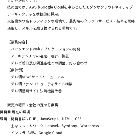
りがいがあります。
技術面では、AWSやGoogle Cloudを中心としたモダンなクラウドネイティブ
アーキテクチャを積極的に採用。
大規模かつ高トラフィックな環境で、最先端のクラウドサービス・技術を常時
活用し、スキルを磨き続けられる環境です。
【業務内容】
・バックエンドWebアプリケーションの開発
・アーキテクチャの選定、設計、検証
・テレビ朝日及び関連各社との調整、打ち合わせ
【案件例】
・テレ朝NEWSサイトリニューアル
・テレ朝ファンコミュニティサイト構築
・テレ朝動画サイト決済機能改善
ーーー
変更の範囲：会社の定める業務
開発
■ 現在の環境
環境
・開発言語：PHP、JavaScript、HTML、CSS
・主なフレームワーク: Laravel、Symfony、Wordpress
・インフラ: AWS、Google Cloud