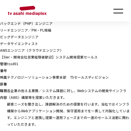
RECRUIT
採用情報
TECHNOLOGY-SOLUTION
テクノロジーソリューション事業本部
【SIer・開発会社営業経験者歓迎】システム開発提案セールス
バックエンド（PHP）エンジニア
リードエンジニア／PM・PL候補
ビッグデータエンジニア
データサイエンティスト
AWSエンジニア（クラウドエンジニア）
【SIer・開発会社営業経験者歓迎】システム開発提案セールス
管理
tssd01
番号
所属
テクノロジーソリューション事業本部 TSセールスディビジョン
部署
職務
各企業の抱える業務／システム課題に対し、Webシステムの開発やインフラ
内容
（AWS）構築等を提案いただきます。
顧客ニーズを聞き出し、課題解決のための提案を行います。当社ではインフラ
構築からWebアプリケーション開発、保守運用までを一貫して内製化していま
す。エンジニアと連携し提案〜運用フェーズまでの一連のセールス活動に関わ
っていただきます。