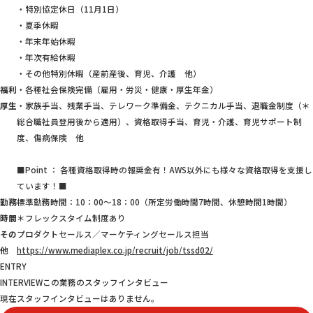
・特別協定休日（11月1日）
・夏季休暇
・年末年始休暇
・年次有給休暇
・その他特別休暇（産前産後、育児、介護 他）
福利
・各種社会保険完備（雇用・労災・健康・厚生年金）
厚生
・家族手当、残業手当、テレワーク準備金、テクニカル手当、退職金制度（＊
総合職社員登用後から適用）、資格取得手当、育児・介護、育児サポート制
度、傷病保険 他
■Point ： 各種資格取得時の報奨金有！AWS以外にも様々な資格取得を支援し
ています！■
勤務
標準勤務時間：10：00～18：00（所定労働時間7時間、休憩時間1時間）
時間
＊フレックスタイム制度あり
その
プロダクトセールス／マーケティングセールス担当
他
https://www.mediaplex.co.jp/recruit/job/tssd02/
ENTRY
INTERVIEW
この業務のスタッフインタビュー
現在スタッフインタビューはありません。