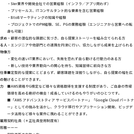
・SIer業界や開発会社での営業経験（インフラ／アプリ問わず）
・プリセールス、ITコンサルタント的な要素を含む営業経験
・BtoBマーケティングの知識や経験
・プロジェクトでのPM経験、SE、PGの業務経験（エンジニアから営業への転
身も可能）
求め
・顧客の潜在的な課題に気づき、自ら提案ストーリーを組み立てられる方
る人
・エンジニアや他部門との連携を円滑に行い、協力しながら成果を上げられる
物像
方
・変化の速いIT業界において、失敗を恐れず自ら動ける行動力のある方
・新しい技術や業界動向への関心を持ち、知識習得に前向きな方
仕事
■定型的な提案にとどまらず、顧客課題を深掘りしながら、自ら提案の幅を広
の魅
げることができます。
力
■AWS資格やG検定など様々な資格取得を支援する制度があり、ご自身の市場
価値を高める絶好の機会！成長していけるのもやりがいのひとつです。
■「AWS アドバンストティア サービスパートナー」「Google Cloud パートナ
ー」としての強みを活かし、クラウド移行やアプリケーション開発、ビッグデ
ータ活用など様々な案件に携わることができます。
雇用
契約社員（＊正社員登用制度有）
形態
ーーー