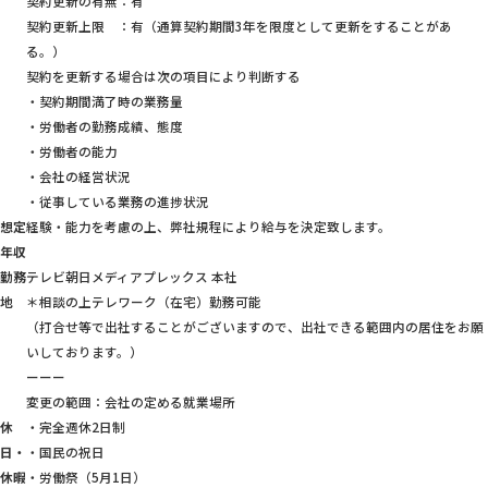
契約更新の有無：有
契約更新上限 ：有（通算契約期間3年を限度として更新をすることがあ
る。）
契約を更新する場合は次の項目により判断する
・契約期間満了時の業務量
・労働者の勤務成績、態度
・労働者の能力
・会社の経営状況
・従事している業務の進捗状況
想定
経験・能力を考慮の上、弊社規程により給与を決定致します。
年収
勤務
テレビ朝日メディアプレックス 本社
地
＊相談の上テレワーク（在宅）勤務可能
（打合せ等で出社することがございますので、出社できる範囲内の居住をお願
いしております。）
ーーー
変更の範囲：会社の定める就業場所
休
・完全週休2日制
日・
・国民の祝日
休暇
・労働祭（5月1日）