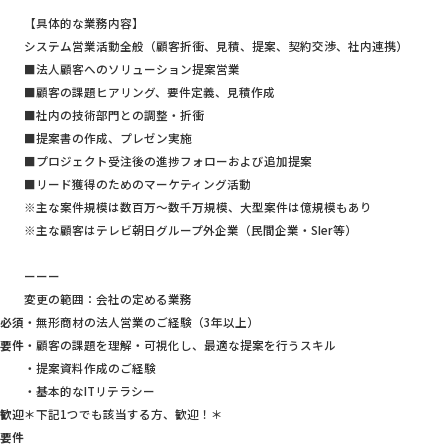
【具体的な業務内容】
システム営業活動全般（顧客折衝、見積、提案、契約交渉、社内連携）
■法人顧客へのソリューション提案営業
■顧客の課題ヒアリング、要件定義、見積作成
■社内の技術部門との調整・折衝
■提案書の作成、プレゼン実施
■プロジェクト受注後の進捗フォローおよび追加提案
■リード獲得のためのマーケティング活動
※主な案件規模は数百万～数千万規模、大型案件は億規模もあり
※主な顧客はテレビ朝日グループ外企業（民間企業・SIer等）
ーーー
変更の範囲：会社の定める業務
必須
・無形商材の法人営業のご経験（3年以上）
要件
・顧客の課題を理解・可視化し、最適な提案を行うスキル
・提案資料作成のご経験
・基本的なITリテラシー
歓迎
＊下記1つでも該当する方、歓迎！＊
要件