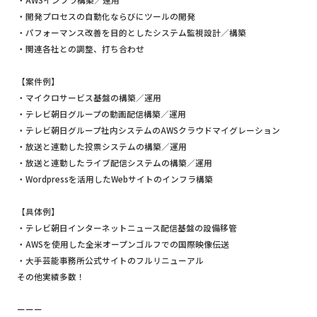
・AWSインフラ構築／運用
・開発プロセスの自動化ならびにツールの開発
・パフォーマンス改善を目的としたシステム監視設計／構築
・関連各社との調整、打ち合わせ
【案件例】
・マイクロサービス基盤の構築／運用
・テレビ朝日グループの動画配信構築／運用
・テレビ朝日グループ社内システムのAWSクラウドマイグレーション
・放送と連動した投票システムの構築／運用
・放送と連動したライブ配信システムの構築／運用
・Wordpressを活用したWebサイトのインフラ構築
【具体例】
・テレビ朝日インターネットニュース配信基盤の設備移管
・AWSを使用した全米オープンゴルフでの国際映像伝送
・大手芸能事務所公式サイトのフルリニューアル
その他実績多数！
ーーー