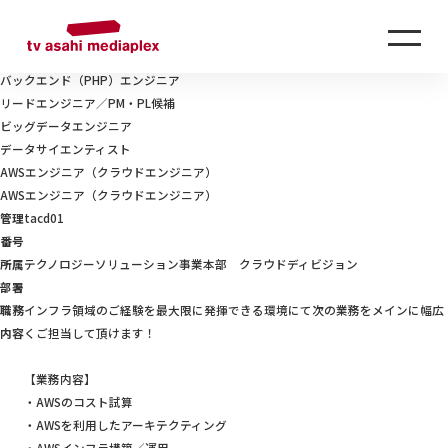
RECRUIT
採用情報
TECHNOLOGY-SOLUTION
テクノロジーソリューション事業本部
【SIer・開発会社営業経験者歓迎】システム開発提案セールス
バックエンド（PHP）エンジニア
リードエンジニア／PM・PL候補
ビッグデータエンジニア
データサイエンティスト
AWSエンジニア（クラウドエンジニア）
AWSエンジニア（クラウドエンジニア）
管理
tacd01
番号
所属
テクノロジーソリューション事業本部 クラウドディビジョン
部署
職務
インフラ領域のご経験を最大限に発揮できる環境にて次の業務をメインに幅広
内容
くご担当して頂けます！
【業務内容】
・AWSのコスト試算
・AWSを利用したアーキテクティング