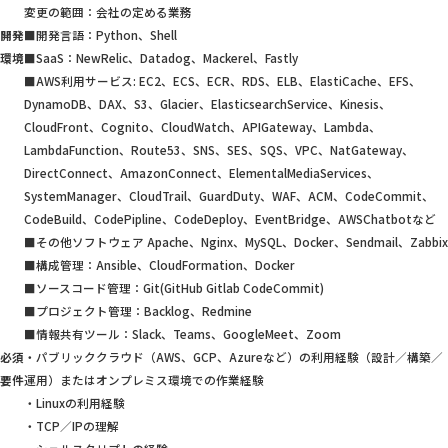
変更の範囲：会社の定める業務
開発
■開発言語：Python、Shell
環境
■SaaS：NewRelic、Datadog、Mackerel、Fastly
■AWS利用サービス: EC2、ECS、ECR、RDS、ELB、ElastiCache、EFS、
DynamoDB、DAX、S3、Glacier、ElasticsearchService、Kinesis、
CloudFront、Cognito、CloudWatch、APIGateway、Lambda、
LambdaFunction、Route53、SNS、SES、SQS、VPC、NatGateway、
DirectConnect、AmazonConnect、ElementalMediaServices、
SystemManager、CloudTrail、GuardDuty、WAF、ACM、CodeCommit、
CodeBuild、CodePipline、CodeDeploy、EventBridge、AWSChatbotなど
■その他ソフトウェア Apache、Nginx、MySQL、Docker、Sendmail、Zabbix
■構成管理：Ansible、CloudFormation、Docker
■ソースコード管理：Git(GitHub Gitlab CodeCommit)
■プロジェクト管理：Backlog、Redmine
■情報共有ツール：Slack、Teams、GoogleMeet、Zoom
必須
・パブリッククラウド（AWS、GCP、Azureなど）の利用経験（設計／構築／
要件
運用）またはオンプレミス環境での作業経験
・Linuxの利用経験
・TCP／IPの理解