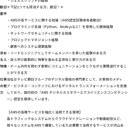
・シェルスクリプトの経験
歓迎
＊下記1つでも該当する方、歓迎！＊
要件
・AWSの各サービスに関する知識（AWS認定試験保有者歓迎）
・プログラミング言語（Python、Node.jsなど）を使用した開発経験
・ネットワークセキュリティに関する知識
・プロジェクトマネジメント経験
・顧客へのシステム提案経験
求め
・リードエンジニアとしてチームメンバーを率いた経験のある方
る人
・自ら学び能動的に物事を進める主体性と実行力がある方
物像
・チーム内外を問わず柔軟にコミュニケーションをとりながら業務遂行するこ
とができる方
仕事
当社はテレビ朝日グループのデジタル領域の専門家として、お客様のメディ
の魅
ア・ビジネス・コンテンツにおけるデジタルトランスフォーメーションを支援
力
しており、国内初の「AWS デジタルカスタマーエクスペリエンスコンピテンシ
ー」認定を取得しています。
【AWSの各種サービスを幅広く活用できる環境】
高トラフィックなシステムからクラウドマイグレーションや動画配信など、
様々なシステムをAWSで構築しているため業務で活用するサービスが沢山あ