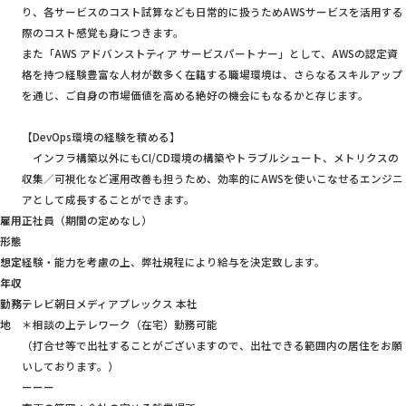
り、各サービスのコスト試算なども日常的に扱うためAWSサービスを活用する
際のコスト感覚も身につきます。
また「AWS アドバンストティア サービスパートナー」として、AWSの認定資
格を持つ経験豊富な人材が数多く在籍する職場環境は、さらなるスキルアップ
を通じ、ご自身の市場価値を高める絶好の機会にもなるかと存じます。
【DevOps環境の経験を積める】
インフラ構築以外にもCI/CD環境の構築やトラブルシュート、メトリクスの
収集／可視化など運用改善も担うため、効率的にAWSを使いこなせるエンジニ
アとして成長することができます。
雇用
正社員（期間の定めなし）
形態
想定
経験・能力を考慮の上、弊社規程により給与を決定致します。
年収
勤務
テレビ朝日メディアプレックス 本社
地
＊相談の上テレワーク（在宅）勤務可能
（打合せ等で出社することがございますので、出社できる範囲内の居住をお願
いしております。）
ーーー