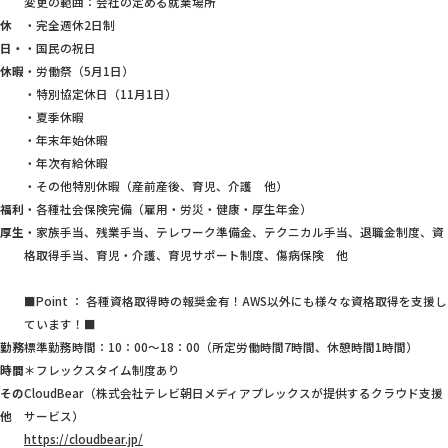
変更の範囲：会社の定める就業場所
休
・完全週休2日制
日・
・国民の祝日
休暇
・労働祭（5月1日）
・特別協定休日（11月1日）
・夏季休暇
・年末年始休暇
・年次有給休暇
・その他特別休暇（産前産後、育児、介護 他）
福利
・各種社会保険完備（雇用・労災・健康・厚生年金）
厚生
・家族手当、残業手当、テレワーク準備金、テクニカル手当、退職金制度、資
格取得手当、育児・介護、育児サポート制度、傷病保険 他
■Point ： 各種資格取得時の報奨金有！AWS以外にも様々な資格取得を支援し
ています！■
勤務
標準勤務時間：10：00～18：00（所定労働時間7時間、休憩時間1時間）
時間
＊フレックスタイム制度あり
その
CloudBear（株式会社テレビ朝日メディアプレックスが提供するクラウド支援
他
サービス）
https://cloudbear.jp/