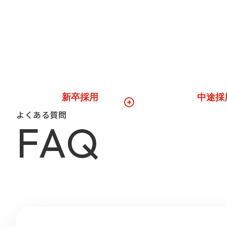
私たちは「Webインテグレーション」「クラウド基盤」「デ
ロフェッショナル集団です。テレビ朝日の中核企業だからこそ
パクトの大きな開発環境と、ワンストップで課題解決に挑む面
す。
新卒採用
中途採
よくある質問
F
A
Q