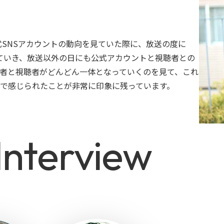
式SNSアカウントの動向を見ていた際に、放送の度に
増えていき、放送以外の日にも公式アカウントと視聴者との
者と視聴者がどんどん一体となっていくのを見て、これ
で感じられたことが非常に印象に残っています。
I
n
t
e
r
v
i
e
w