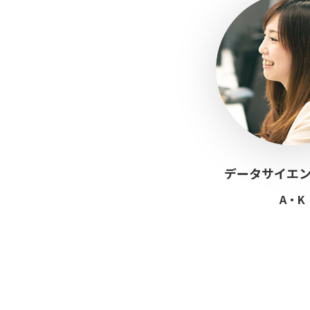
データサイエ
A・K
採用情報
R
e
c
r
u
i
t