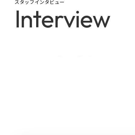
スタッフインタビュー
I
n
t
e
r
v
i
e
w