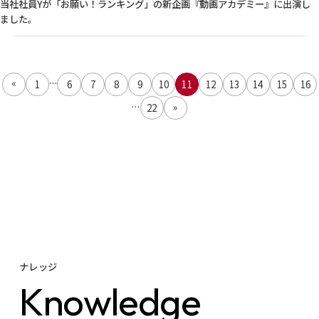
当社社員Yが「お願い！ランキング」の新企画『動画アカデミー』に出演し
ました。
...
«
1
6
7
8
9
10
11
12
13
14
15
16
...
»
22
ナレッジ
K
n
o
w
l
e
d
g
e