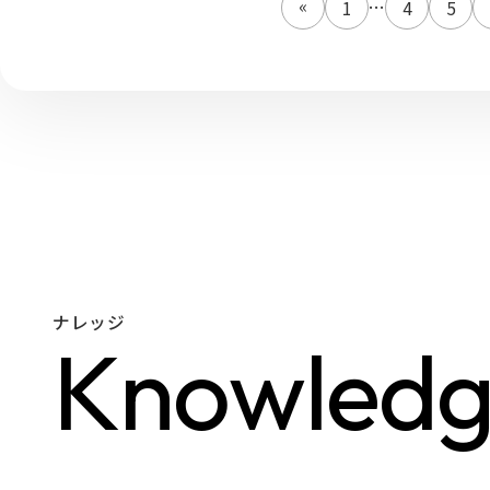
...
«
1
4
5
ナレッジ
K
n
o
w
l
e
d